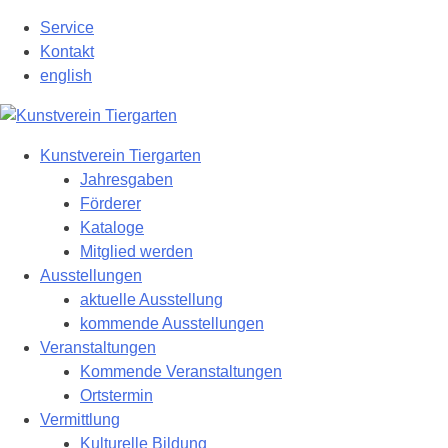
Zum
Service
Hauptinhalt
Kontakt
springen
english
Kunstverein Tiergarten
Jahresgaben
Förderer
Kataloge
Mitglied werden
Ausstellungen
aktuelle Ausstellung
kommende Ausstellungen
Veranstaltungen
Kommende Veranstaltungen
Ortstermin
Vermittlung
Kulturelle Bildung