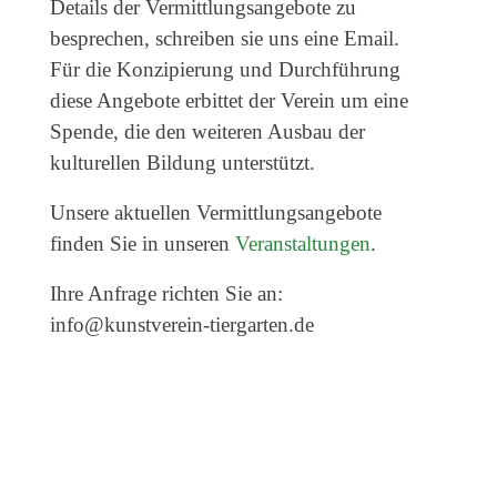
Details der Vermittlungsangebote zu
Veranstaltungen
besprechen, schreiben sie uns eine Email.
Kommende Veranstaltungen
Für die Konzipierung und Durchführung
Ortstermin
diese Angebote erbittet der Verein um eine
Spende, die den weiteren Ausbau der
Vermittlung
kulturellen Bildung unterstützt.
aktuelle Projekte
Unsere aktuellen Vermittlungsangebote
Anfrage
finden Sie in unseren
Veranstaltungen
.
Archiv
Ihre Anfrage richten Sie an:
Archivübersicht
info@kunstverein-tiergarten.de
Ausstellungen
Veranstaltungen
Schlagwörter
Künstler*innen