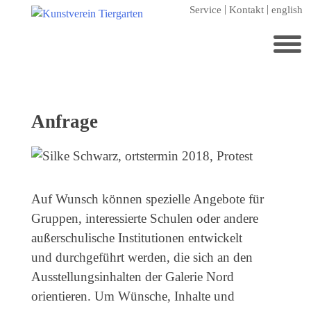
Zum
Service
Kontakt
english
Hauptinhalt
springen
Suchen
nach:
Startseite
Anfrage
Kunstverein Tiergarten
Förderer
Jahresgaben
Auf Wunsch können spezielle Angebote für
Mitglied werden
Gruppen, interessierte Schulen oder andere
außerschulische Institutionen entwickelt
Ausstellungen
und durchgeführt werden, die sich an den
aktuelle Ausstellung
Ausstellungsinhalten der Galerie Nord
kommende Ausstellungen
orientieren. Um Wünsche, Inhalte und