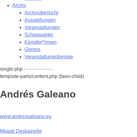
Archiv
Archivübersicht
Ausstellungen
Veranstaltungen
Schlagwörter
Künstler*innen
Genres
Veranstaltungsformate
single.php - - - - - - - - - - -
template-parts/content.php (faws-child)
Andrés Galeano
www.andresgaleano.eu
Beitragsnavigation
Magali Desbazeille