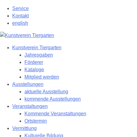
Zum
Service
Hauptinhalt
Kontakt
springen
english
Kunstverein Tiergarten
Jahresgaben
Förderer
Kataloge
Mitglied werden
Ausstellungen
aktuelle Ausstellung
kommende Ausstellungen
Veranstaltungen
Kommende Veranstaltungen
Ortstermin
Vermittlung
Kulturelle Bildung