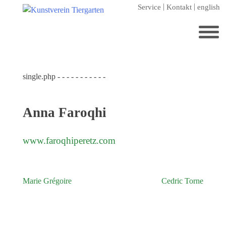
Zum
Service
Kontakt
english
Hauptinhalt
springen
Suchen
nach:
single.php - - - - - - - - - - -
Startseite
Kunstverein Tiergarten
Anna Faroqhi
Förderer
Jahresgaben
www.faroqhiperetz.com
Mitglied werden
Ausstellungen
Marie Grégoire
Cedric Torne
Beitragsnavigation
aktuelle Ausstellung
kommende Ausstellungen