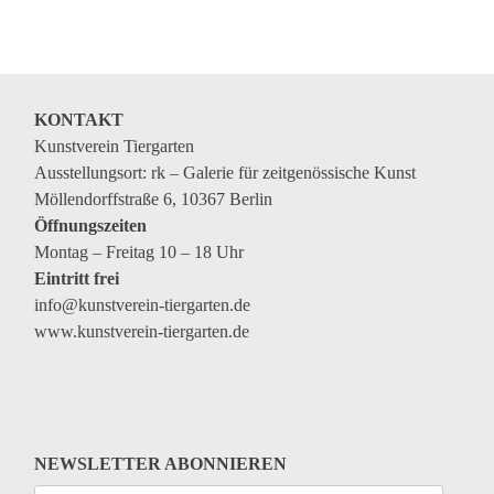
Veranstaltungen
Kommende Veranstaltungen
Ortstermin
KONTAKT
Vermittlung
Kunstverein Tiergarten
Ausstellungsort: rk – Galerie für zeitgenössische Kunst
aktuelle Projekte
Möllendorffstraße 6, 10367 Berlin
Anfrage
Öffnungszeiten
Montag – Freitag 10 – 18 Uhr
Archiv
Eintritt frei
Archivübersicht
info@kunstverein-tiergarten.de
www.kunstverein-tiergarten.de
Ausstellungen
Veranstaltungen
Schlagwörter
Künstler*innen
NEWSLETTER ABONNIEREN