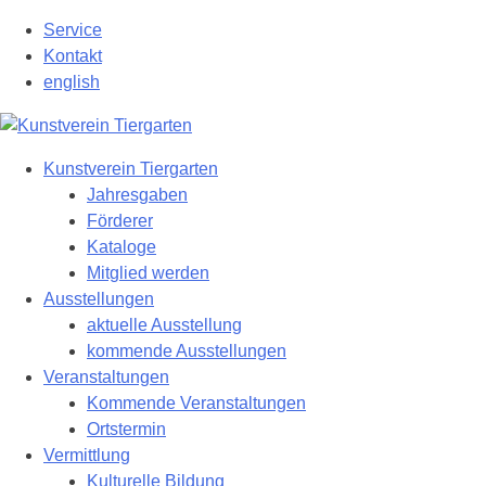
Zum
Service
Hauptinhalt
Kontakt
springen
english
Kunstverein Tiergarten
Jahresgaben
Förderer
Kataloge
Mitglied werden
Ausstellungen
aktuelle Ausstellung
kommende Ausstellungen
Veranstaltungen
Kommende Veranstaltungen
Ortstermin
Vermittlung
Kulturelle Bildung