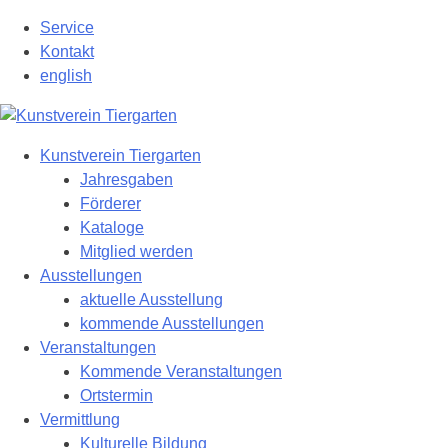
Zum
Service
Hauptinhalt
Kontakt
springen
english
Kunstverein Tiergarten
Jahresgaben
Förderer
Kataloge
Mitglied werden
Ausstellungen
aktuelle Ausstellung
kommende Ausstellungen
Veranstaltungen
Kommende Veranstaltungen
Ortstermin
Vermittlung
Kulturelle Bildung