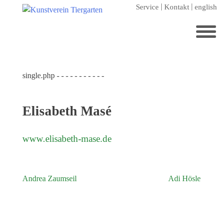
Zum
Service
Kontakt
english
Hauptinhalt
springen
Suchen
nach:
single.php - - - - - - - - - - -
Startseite
Kunstverein Tiergarten
Elisabeth Masé
Förderer
Jahresgaben
www.elisabeth-mase.de
Mitglied werden
Ausstellungen
Andrea Zaumseil
Adi Hösle
Beitragsnavigation
aktuelle Ausstellung
kommende Ausstellungen