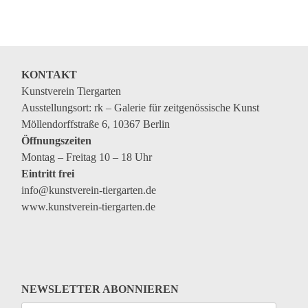
Veranstaltungen
Kommende Veranstaltungen
Ortstermin
KONTAKT
Vermittlung
Kunstverein Tiergarten
Ausstellungsort: rk – Galerie für zeitgenössische Kunst
aktuelle Projekte
Möllendorffstraße 6, 10367 Berlin
Anfrage
Öffnungszeiten
Montag – Freitag 10 – 18 Uhr
Archiv
Eintritt frei
Archivübersicht
info@kunstverein-tiergarten.de
www.kunstverein-tiergarten.de
Ausstellungen
Veranstaltungen
Schlagwörter
Künstler*innen
NEWSLETTER ABONNIEREN