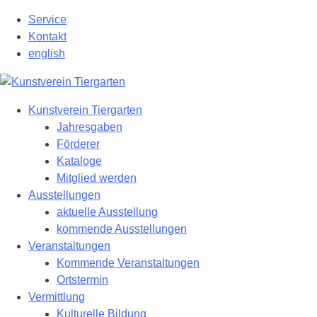
Zum
Service
Hauptinhalt
Kontakt
springen
english
Kunstverein Tiergarten
Jahresgaben
Förderer
Kataloge
Mitglied werden
Ausstellungen
aktuelle Ausstellung
kommende Ausstellungen
Veranstaltungen
Kommende Veranstaltungen
Ortstermin
Vermittlung
Kulturelle Bildung