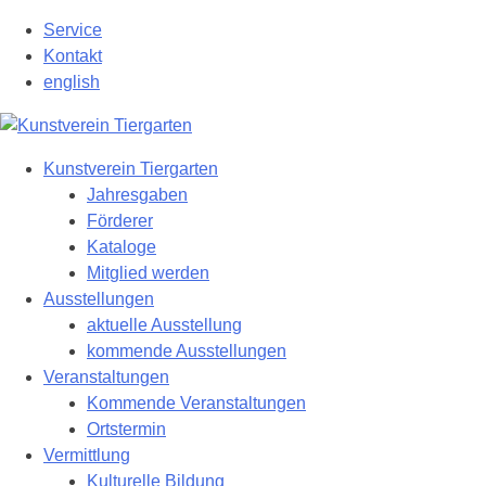
Zum
Service
Hauptinhalt
Kontakt
springen
english
Kunstverein Tiergarten
Jahresgaben
Förderer
Kataloge
Mitglied werden
Ausstellungen
aktuelle Ausstellung
kommende Ausstellungen
Veranstaltungen
Kommende Veranstaltungen
Ortstermin
Vermittlung
Kulturelle Bildung