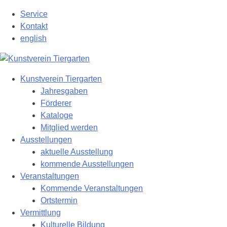
Zum
Service
Hauptinhalt
Kontakt
springen
english
Kunstverein Tiergarten
Jahresgaben
Förderer
Kataloge
Mitglied werden
Ausstellungen
aktuelle Ausstellung
kommende Ausstellungen
Veranstaltungen
Kommende Veranstaltungen
Ortstermin
Vermittlung
Kulturelle Bildung