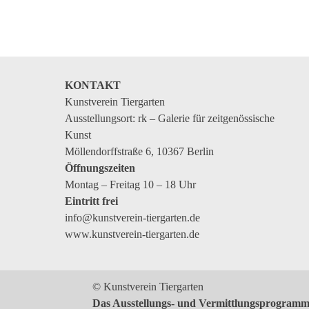
Kommende Veranstaltungen
Ortstermin
Vermittlung
aktuelle Projekte
KONTAKT
Kunstverein Tiergarten
Anfrage
Ausstellungsort: rk – Galerie für zeitgenössische
Archiv
Kunst
Möllendorffstraße 6, 10367 Berlin
Archivübersicht
Öffnungszeiten
Ausstellungen
Montag – Freitag 10 – 18 Uhr
Eintritt frei
Veranstaltungen
info@kunstverein-tiergarten.de
Schlagwörter
www.kunstverein-tiergarten.de
Künstler*innen
Genres
© Kunstverein Tiergarten
Das Ausstellungs- und Vermittlungsprogramm 