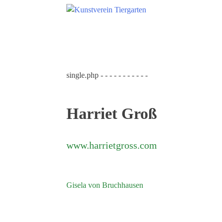
Zum
Hauptinhalt
springen
Suchen
nach:
Startseite
single.php - - - - - - - - - - -
Kunstverein Tiergarten
Förderer
Harriet Groß
Jahresgaben
Mitglied werden
www.harrietgross.com
Ausstellungen
aktuelle Ausstellung
Beitragsnavigation
Gisela von Bruchhausen
kommende Ausstellungen
Veranstaltungen