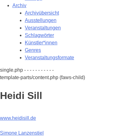
Archiv
Archivübersicht
Ausstellungen
Veranstaltungen
Schlagwörter
Künstler*innen
Genres
Veranstaltungsformate
single.php - - - - - - - - - - -
template-parts/content.php (faws-child)
Heidi Sill
www.heidisill.de
Beitragsnavigation
Simone Lanzenstiel