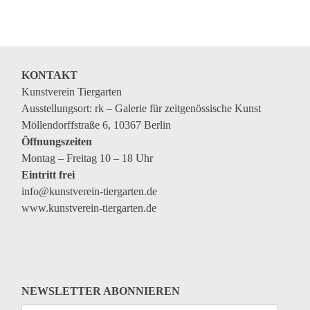
Veranstaltungen
Kommende Veranstaltungen
Ortstermin
KONTAKT
Vermittlung
Kunstverein Tiergarten
Ausstellungsort: rk – Galerie für zeitgenössische Kunst
aktuelle Projekte
Möllendorffstraße 6, 10367 Berlin
Anfrage
Öffnungszeiten
Montag – Freitag 10 – 18 Uhr
Archiv
Eintritt frei
Archivübersicht
info@kunstverein-tiergarten.de
www.kunstverein-tiergarten.de
Ausstellungen
Veranstaltungen
Schlagwörter
Künstler*innen
NEWSLETTER ABONNIEREN