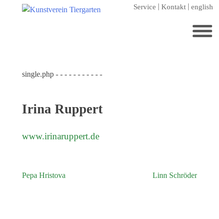
Zum
Service
Kontakt
english
Hauptinhalt
springen
Suchen
nach:
single.php - - - - - - - - - - -
Startseite
Kunstverein Tiergarten
Irina Ruppert
Förderer
Jahresgaben
www.irinaruppert.de
Mitglied werden
Ausstellungen
Pepa Hristova
Linn Schröder
Beitragsnavigation
aktuelle Ausstellung
kommende Ausstellungen