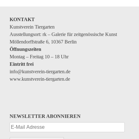
Veranstaltungen
Kommende Veranstaltungen
KONTAKT
Ortstermin
Kunstverein Tiergarten
Ausstellungsort: rk – Galerie für zeitgenössische Kunst
Vermittlung
Möllendorffstraße 6, 10367 Berlin
aktuelle Projekte
Öffnungszeiten
Montag – Freitag 10 – 18 Uhr
Anfrage
Eintritt frei
info@kunstverein-tiergarten.de
Archiv
www.kunstverein-tiergarten.de
Archivübersicht
Ausstellungen
Veranstaltungen
NEWSLETTER ABONNIEREN
Schlagwörter
Künstler*innen