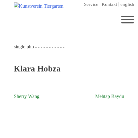
Zum
Service
Kontakt
english
Hauptinhalt
springen
Suchen
nach:
single.php - - - - - - - - - - -
Startseite
Kunstverein Tiergarten
Klara Hobza
Förderer
Jahresgaben
Mitglied werden
Sherry Wang
Mehtap Baydu
Beitragsnavigation
Ausstellungen
aktuelle Ausstellung
kommende Ausstellungen