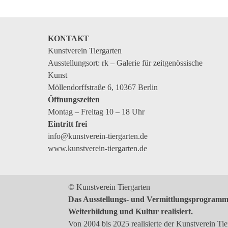
Kommende Veranstaltungen
Ortstermin
KONTAKT
Vermittlung
Kunstverein Tiergarten
aktuelle Projekte
Ausstellungsort: rk – Galerie für zeitgenössische
Kunst
Anfrage
Möllendorffstraße 6, 10367 Berlin
Archiv
Öffnungszeiten
Montag – Freitag 10 – 18 Uhr
Archivübersicht
Eintritt frei
Ausstellungen
info@kunstverein-tiergarten.de
www.kunstverein-tiergarten.de
Veranstaltungen
Schlagwörter
© Kunstverein Tiergarten
Künstler*innen
Das Ausstellungs- und Vermittlungsprogramm 
Genres
Weiterbildung und Kultur realisiert.
Von 2004 bis 2025 realisierte der Kunstverein T