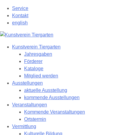
Zum
Service
Hauptinhalt
Kontakt
springen
english
Kunstverein Tiergarten
Jahresgaben
Förderer
Kataloge
Mitglied werden
Ausstellungen
aktuelle Ausstellung
kommende Ausstellungen
Veranstaltungen
Kommende Veranstaltungen
Ortstermin
Vermittlung
Kulturelle Bildung