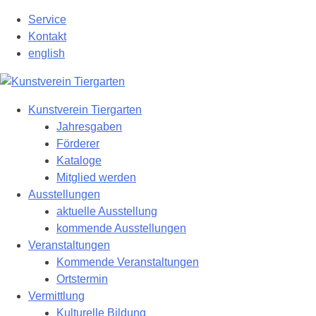
Zum
Service
Hauptinhalt
Kontakt
springen
english
Kunstverein Tiergarten
Jahresgaben
Förderer
Kataloge
Mitglied werden
Ausstellungen
aktuelle Ausstellung
kommende Ausstellungen
Veranstaltungen
Kommende Veranstaltungen
Ortstermin
Vermittlung
Kulturelle Bildung