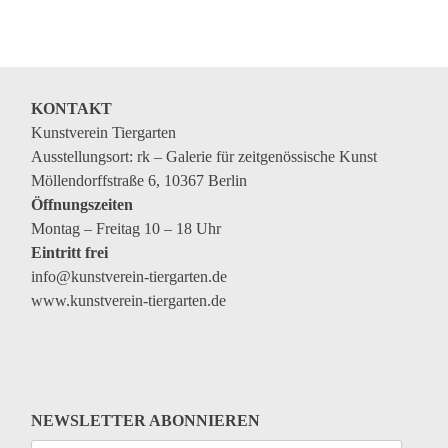
Veranstaltungen
Kommende Veranstaltungen
Ortstermin
KONTAKT
Vermittlung
Kunstverein Tiergarten
Ausstellungsort: rk – Galerie für zeitgenössische Kunst
aktuelle Projekte
Möllendorffstraße 6, 10367 Berlin
Anfrage
Öffnungszeiten
Montag – Freitag 10 – 18 Uhr
Archiv
Eintritt frei
Archivübersicht
info@kunstverein-tiergarten.de
www.kunstverein-tiergarten.de
Ausstellungen
Veranstaltungen
Schlagwörter
Künstler*innen
NEWSLETTER ABONNIEREN