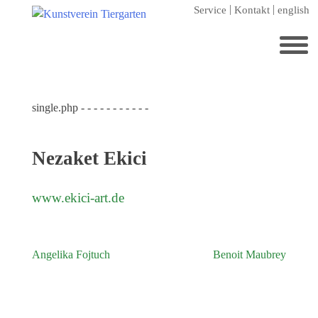
Zum
Service
Kontakt
english
Hauptinhalt
springen
Suchen
nach:
single.php - - - - - - - - - - -
Startseite
Kunstverein Tiergarten
Nezaket Ekici
Förderer
Jahresgaben
www.ekici-art.de
Mitglied werden
Ausstellungen
Angelika Fojtuch
Benoit Maubrey
Beitragsnavigation
aktuelle Ausstellung
kommende Ausstellungen