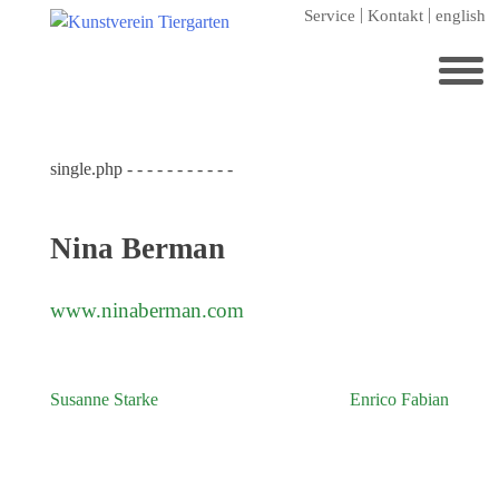
Zum
Service
Kontakt
english
Hauptinhalt
springen
Suchen
nach:
single.php - - - - - - - - - - -
Startseite
Kunstverein Tiergarten
Nina Berman
Förderer
Jahresgaben
www.ninaberman.com
Mitglied werden
Ausstellungen
Susanne Starke
Enrico Fabian
Beitragsnavigation
aktuelle Ausstellung
kommende Ausstellungen