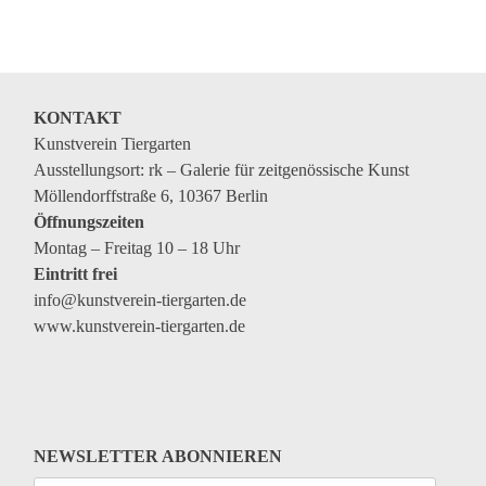
Veranstaltungen
Kommende Veranstaltungen
Ortstermin
KONTAKT
Vermittlung
Kunstverein Tiergarten
Ausstellungsort: rk – Galerie für zeitgenössische Kunst
aktuelle Projekte
Möllendorffstraße 6, 10367 Berlin
Anfrage
Öffnungszeiten
Montag – Freitag 10 – 18 Uhr
Archiv
Eintritt frei
Archivübersicht
info@kunstverein-tiergarten.de
www.kunstverein-tiergarten.de
Ausstellungen
Veranstaltungen
Schlagwörter
Künstler*innen
NEWSLETTER ABONNIEREN