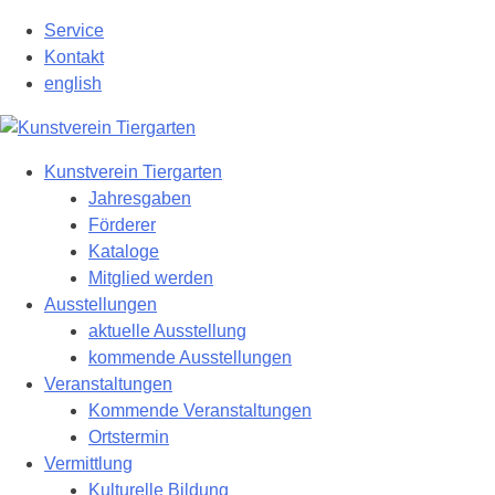
Zum
Service
Hauptinhalt
Kontakt
springen
english
Kunstverein Tiergarten
Jahresgaben
Förderer
Kataloge
Mitglied werden
Ausstellungen
aktuelle Ausstellung
kommende Ausstellungen
Veranstaltungen
Kommende Veranstaltungen
Ortstermin
Vermittlung
Kulturelle Bildung