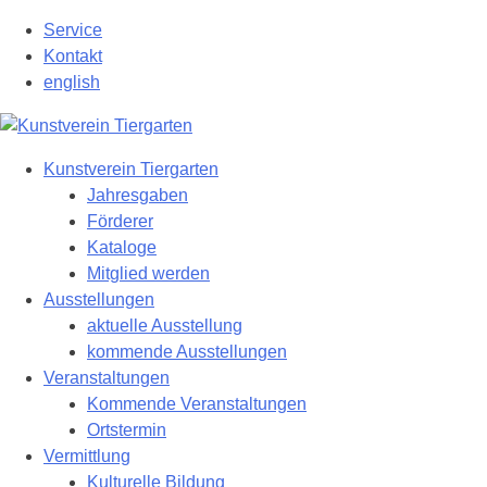
Zum
Service
Hauptinhalt
Kontakt
springen
english
Kunstverein Tiergarten
Jahresgaben
Förderer
Kataloge
Mitglied werden
Ausstellungen
aktuelle Ausstellung
kommende Ausstellungen
Veranstaltungen
Kommende Veranstaltungen
Ortstermin
Vermittlung
Kulturelle Bildung