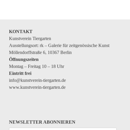
Veranstaltungen
Kommende Veranstaltungen
Ortstermin
KONTAKT
Vermittlung
Kunstverein Tiergarten
Ausstellungsort: rk – Galerie für zeitgenössische Kunst
aktuelle Projekte
Möllendorffstraße 6, 10367 Berlin
Anfrage
Öffnungszeiten
Montag – Freitag 10 – 18 Uhr
Archiv
Eintritt frei
Archivübersicht
info@kunstverein-tiergarten.de
www.kunstverein-tiergarten.de
Ausstellungen
Veranstaltungen
Schlagwörter
Künstler*innen
NEWSLETTER ABONNIEREN