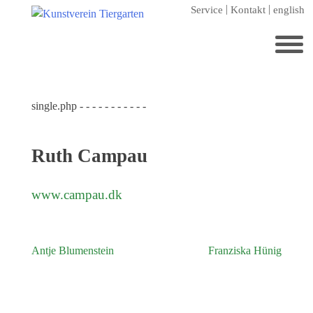
Zum
Service
Kontakt
english
Hauptinhalt
springen
Suchen
nach:
single.php - - - - - - - - - - -
Startseite
Kunstverein Tiergarten
Ruth Campau
Förderer
Jahresgaben
www.campau.dk
Mitglied werden
Ausstellungen
Antje Blumenstein
Franziska Hünig
Beitragsnavigation
aktuelle Ausstellung
kommende Ausstellungen