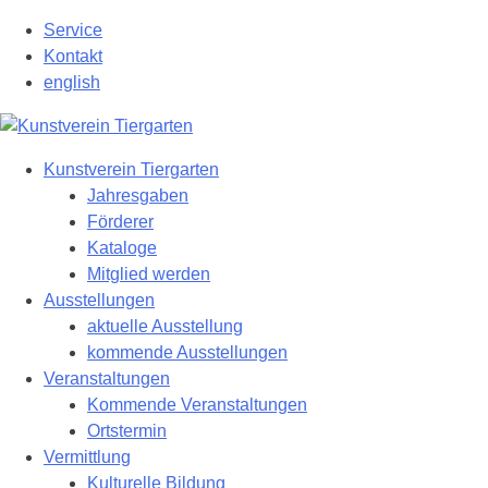
Zum
Service
Hauptinhalt
Kontakt
springen
english
Kunstverein Tiergarten
Jahresgaben
Förderer
Kataloge
Mitglied werden
Ausstellungen
aktuelle Ausstellung
kommende Ausstellungen
Veranstaltungen
Kommende Veranstaltungen
Ortstermin
Vermittlung
Kulturelle Bildung