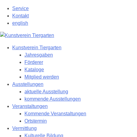
Zum
Service
Hauptinhalt
Kontakt
springen
english
Kunstverein Tiergarten
Jahresgaben
Förderer
Kataloge
Mitglied werden
Ausstellungen
aktuelle Ausstellung
kommende Ausstellungen
Veranstaltungen
Kommende Veranstaltungen
Ortstermin
Vermittlung
Kulturelle Bildung