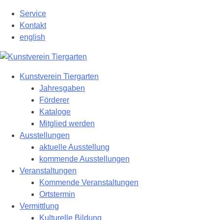
Zum
Service
Hauptinhalt
Kontakt
springen
english
Kunstverein Tiergarten
Jahresgaben
Förderer
Kataloge
Mitglied werden
Ausstellungen
aktuelle Ausstellung
kommende Ausstellungen
Veranstaltungen
Kommende Veranstaltungen
Ortstermin
Vermittlung
Kulturelle Bildung