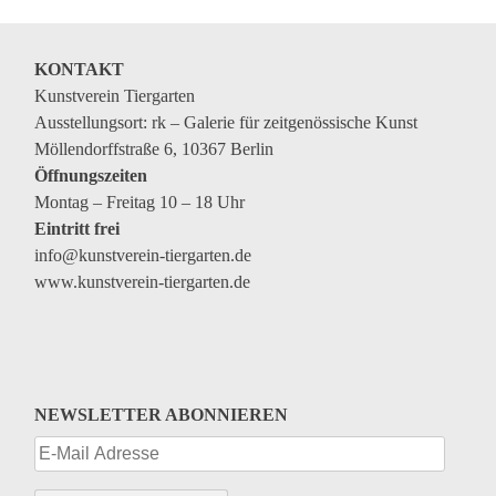
Veranstaltungen
Kommende Veranstaltungen
KONTAKT
Ortstermin
Kunstverein Tiergarten
Ausstellungsort: rk – Galerie für zeitgenössische Kunst
Vermittlung
Möllendorffstraße 6, 10367 Berlin
aktuelle Projekte
Öffnungszeiten
Montag – Freitag 10 – 18 Uhr
Anfrage
Eintritt frei
info@kunstverein-tiergarten.de
Archiv
www.kunstverein-tiergarten.de
Archivübersicht
Ausstellungen
Veranstaltungen
NEWSLETTER ABONNIEREN
Schlagwörter
Künstler*innen