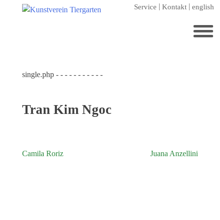
Zum
Service
Kontakt
english
Hauptinhalt
springen
Suchen
nach:
single.php - - - - - - - - - - -
Startseite
Kunstverein Tiergarten
Tran Kim Ngoc
Förderer
Jahresgaben
Mitglied werden
Camila Roriz
Juana Anzellini
Beitragsnavigation
Ausstellungen
aktuelle Ausstellung
kommende Ausstellungen