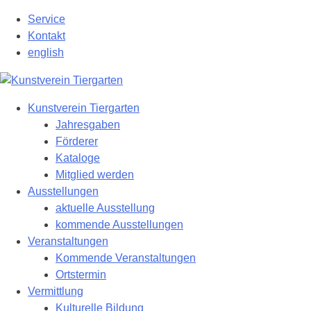
Zum
Service
Hauptinhalt
Kontakt
springen
english
Kunstverein Tiergarten
Jahresgaben
Förderer
Kataloge
Mitglied werden
Ausstellungen
aktuelle Ausstellung
kommende Ausstellungen
Veranstaltungen
Kommende Veranstaltungen
Ortstermin
Vermittlung
Kulturelle Bildung