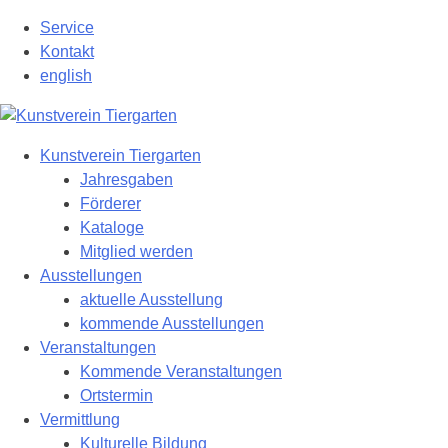
Zum
Service
Hauptinhalt
Kontakt
springen
english
Kunstverein Tiergarten
Jahresgaben
Förderer
Kataloge
Mitglied werden
Ausstellungen
aktuelle Ausstellung
kommende Ausstellungen
Veranstaltungen
Kommende Veranstaltungen
Ortstermin
Vermittlung
Kulturelle Bildung