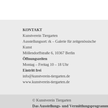
Kommende Veranstaltungen
Ortstermin
Vermittlung
aktuelle Projekte
KONTAKT
Kunstverein Tiergarten
Anfrage
Ausstellungsort: rk – Galerie für zeitgenössische
Archiv
Kunst
Möllendorffstraße 6, 10367 Berlin
Archivübersicht
Öffnungszeiten
Ausstellungen
Montag – Freitag 10 – 18 Uhr
Eintritt frei
Veranstaltungen
info@kunstverein-tiergarten.de
Schlagwörter
www.kunstverein-tiergarten.de
Künstler*innen
Genres
© Kunstverein Tiergarten
Das Ausstellungs- und Vermittlungsprogramm 