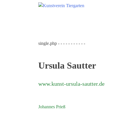
Zum
Hauptinhalt
springen
Suchen
nach:
Startseite
single.php - - - - - - - - - - -
Kunstverein Tiergarten
Förderer
Ursula Sautter
Jahresgaben
Mitglied werden
www.kunst-ursula-sautter.de
Ausstellungen
aktuelle Ausstellung
Beitragsnavigation
Johannes Prieß
kommende Ausstellungen
Veranstaltungen