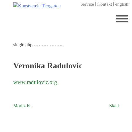
Zum
Service
Kontakt
english
Hauptinhalt
springen
Suchen
nach:
single.php - - - - - - - - - - -
Startseite
Kunstverein Tiergarten
Veronika Radulovic
Förderer
Jahresgaben
www.radulovic.org
Mitglied werden
Ausstellungen
Moritz R.
Skall
Beitragsnavigation
aktuelle Ausstellung
kommende Ausstellungen