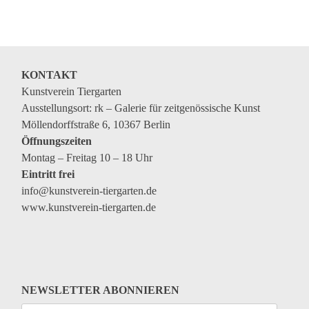
Veranstaltungen
Kommende Veranstaltungen
Ortstermin
KONTAKT
Vermittlung
Kunstverein Tiergarten
Ausstellungsort: rk – Galerie für zeitgenössische Kunst
aktuelle Projekte
Möllendorffstraße 6, 10367 Berlin
Anfrage
Öffnungszeiten
Montag – Freitag 10 – 18 Uhr
Archiv
Eintritt frei
Archivübersicht
info@kunstverein-tiergarten.de
www.kunstverein-tiergarten.de
Ausstellungen
Veranstaltungen
Schlagwörter
Künstler*innen
NEWSLETTER ABONNIEREN