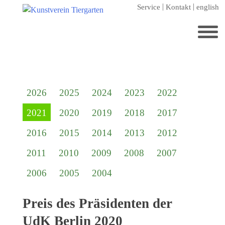
Zum
Service
Kontakt
english
Hauptinhalt
springen
Suchen
nach:
Startseite
2026
2025
2024
2023
2022
Kunstverein Tiergarten
2021
2020
2019
2018
2017
Förderer
2016
2015
2014
2013
2012
Jahresgaben
2011
2010
2009
2008
2007
Mitglied werden
2006
2005
2004
Ausstellungen
aktuelle Ausstellung
Preis des Präsidenten der
kommende Ausstellungen
UdK Berlin 2020