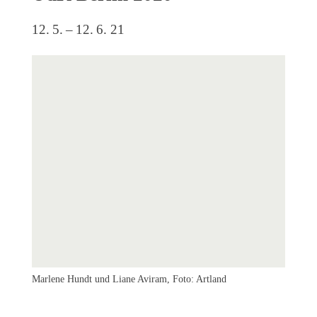
Veranstaltungen
12. 5. – 12. 6. 21
Kommende Veranstaltungen
Ortstermin
Vermittlung
aktuelle Projekte
Anfrage
Archiv
Archivübersicht
Ausstellungen
Veranstaltungen
Schlagwörter
Marlene Hundt und Liane Aviram, Foto: Artland
Marlene
Künstler*innen