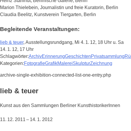
Heinz Stahlhut, Berlinische Galerie, Berlin
Marion Thielebein, Journalistin und freie Kuratorin, Berlin
Claudia Beelitz, Kunstverein Tiergarten, Berlin
Begleitende Veranstaltungen:
lieb & teuer
,
Ausstellungsrundgang
,
Mi 4. 1. 12, 18 Uhr u. Sa
14. 1. 12, 17 Uhr
Schlagwörter:
Archiv
Erinnerung
Geschichten
Privatsammlung
Rü
Kategorien:
Fotografie
Grafik
Malerei
Skulptur
Zeichnung
archive-single-exhibition-connected-list-one-entry.php
lieb & teuer
Kunst aus den Sammlungen Berliner KunsthistorikerInnen
11. 12. 2011 – 14. 1. 2012