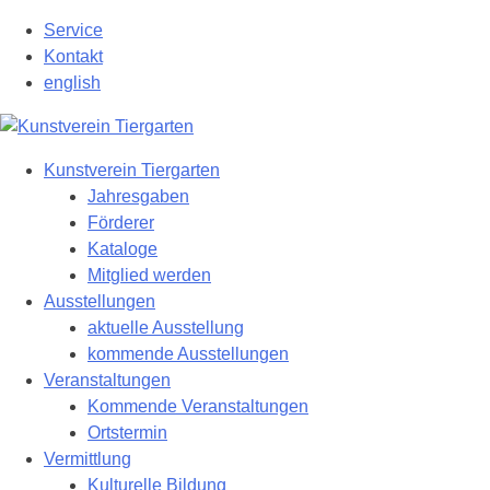
Zum
Service
Hauptinhalt
Kontakt
springen
english
Kunstverein Tiergarten
Jahresgaben
Förderer
Kataloge
Mitglied werden
Ausstellungen
aktuelle Ausstellung
kommende Ausstellungen
Veranstaltungen
Kommende Veranstaltungen
Ortstermin
Vermittlung
Kulturelle Bildung