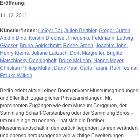
Eröffnung:
11. 12. 2011
Künstler*innen
:
Holger Bär
,
Julien Berthier
,
Gregor Cürten
,
Abidin Dino
,
Kerstin Drechsel
,
Friederike Feldmann
,
Ludwig
Glaeser
,
Bruno Goldschmitt
,
Renee Green
,
Joachim John
,
Henry Kleine
,
Juliane Laitzsch
,
Dorit Margreiter
,
Brigitte
Matschinsky-Denninghoff
,
Bruce McLean
,
Nanne Meyer
,
Christian Philipp Müller
,
Dany Paal
,
Carlo Tarani
,
Ruth Tesmar
,
Frauke Wilken
Berlin erlebt aktuell einen Boom privater Museumsgründungen
und öffentlich zugänglicher Privatsammlungen. Mit
prominenten Zugängen wie dem Museum Berggruen, der
Sammlung Scharff-Gerstenberg oder der Sammlung Boros –
um nur einige zu nennen – hat sich die Berliner
Museumslandschaft in den zurück liegenden Jahren verändert
und ebenso herausragende wie wichtige Erweiterungen