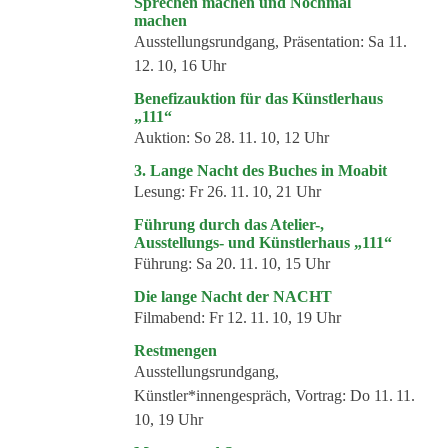
Sprechen machen und Nochmal
Kommende Veranstaltungen
machen
Ausstellungsrundgang, Präsentation:
Sa 11.
Ortstermin
12. 10, 16 Uhr
Vermittlung
Benefizauktion für das Künstlerhaus
„111“
aktuelle Projekte
Auktion:
So 28. 11. 10, 12 Uhr
Anfrage
3. Lange Nacht des Buches in Moabit
Archiv
Lesung:
Fr 26. 11. 10, 21 Uhr
Führung durch das Atelier-,
Archivübersicht
Ausstellungs- und Künstlerhaus „111“
Führung:
Sa 20. 11. 10, 15 Uhr
Ausstellungen
Die lange Nacht der NACHT
Veranstaltungen
Filmabend:
Fr 12. 11. 10, 19 Uhr
Schlagwörter
Restmengen
Ausstellungsrundgang,
Künstler*innen
Künstler*innengespräch, Vortrag:
Do 11. 11.
Genres
10, 19 Uhr