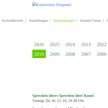
Zum
Hauptinhalt
springen
Suchen
nach:
Archivübersicht
Ausstellungen
Veranstaltungen
Künstler*innen
Startseite
Kunstverein Tiergarten
2026
2025
2024
2023
2022
Förderer
2010
2009
2008
2007
2006
Jahresgaben
Mitglied werden
Ausstellungen
aktuelle Ausstellung
kommende Ausstellungen
Sprechen übers Sprechen über Kunst
Veranstaltungen
Vortrag:
Do 16. 12. 10, 19.30 Uhr