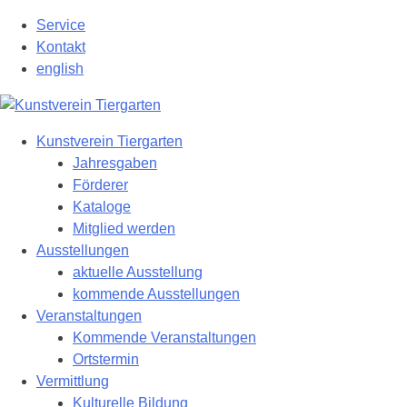
Zum
Service
Hauptinhalt
Kontakt
springen
english
Kunstverein Tiergarten
Jahresgaben
Förderer
Kataloge
Mitglied werden
Ausstellungen
aktuelle Ausstellung
kommende Ausstellungen
Veranstaltungen
Kommende Veranstaltungen
Ortstermin
Vermittlung
Kulturelle Bildung