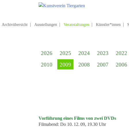
Zum
Hauptinhalt
springen
Suchen
nach:
Archivübersicht
Ausstellungen
Veranstaltungen
Künstler*innen
Startseite
Kunstverein Tiergarten
2026
2025
2024
2023
2022
Förderer
2010
2009
2008
2007
2006
Jahresgaben
Mitglied werden
Ausstellungen
aktuelle Ausstellung
kommende Ausstellungen
Vorführung eines Films von zwei DVDs
Veranstaltungen
Filmabend:
Do 10. 12. 09, 19.30 Uhr