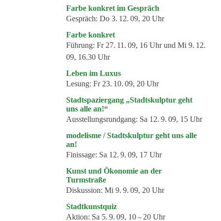
Kommende Veranstaltungen
Farbe konkret im Gespräch
Gespräch:
Do 3. 12. 09, 20 Uhr
Ortstermin
Farbe konkret
Vermittlung
Führung:
Fr 27. 11. 09, 16 Uhr und Mi 9. 12.
09, 16.30 Uhr
aktuelle Projekte
Leben im Luxus
Anfrage
Lesung:
Fr 23. 10. 09, 20 Uhr
Archiv
Stadtspaziergang „Stadtskulptur geht
uns alle an!“
Archivübersicht
Ausstellungsrundgang:
Sa 12. 9. 09, 15 Uhr
Ausstellungen
modelisme / Stadtskulptur geht uns alle
an!
Veranstaltungen
Finissage:
Sa 12. 9. 09, 17 Uhr
Schlagwörter
Kunst und Ökonomie an der
Turmstraße
Künstler*innen
Diskussion:
Mi 9. 9. 09, 20 Uhr
Genres
Stadtkunstquiz
Aktion:
Sa 5. 9. 09, 10 – 20 Uhr