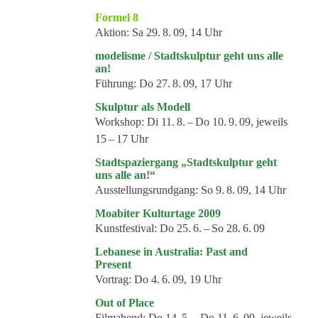
Veranstaltungsformate
Formel 8
Aktion:
Sa 29. 8. 09, 14 Uhr
modelisme / Stadtskulptur geht uns alle
an!
Führung:
Do 27. 8. 09, 17 Uhr
Skulptur als Modell
Workshop:
Di 11. 8. – Do 10. 9. 09, jeweils
15 – 17 Uhr
Stadtspaziergang „Stadtskulptur geht
uns alle an!“
Ausstellungsrundgang:
So 9. 8. 09, 14 Uhr
Moabiter Kulturtage 2009
Kunstfestival:
Do 25. 6. – So 28. 6. 09
Lebanese in Australia: Past and
Present
Vortrag:
Do 4. 6. 09, 19 Uhr
Out of Place
Filmabend:
Do 14. 5. – Do 11. 6. 09, jeweils