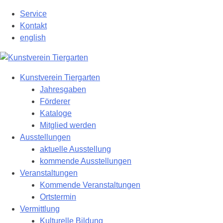
Zum
Service
Hauptinhalt
Kontakt
springen
english
Kunstverein Tiergarten
Jahresgaben
Förderer
Kataloge
Mitglied werden
Ausstellungen
aktuelle Ausstellung
kommende Ausstellungen
Veranstaltungen
Kommende Veranstaltungen
Ortstermin
Vermittlung
Kulturelle Bildung