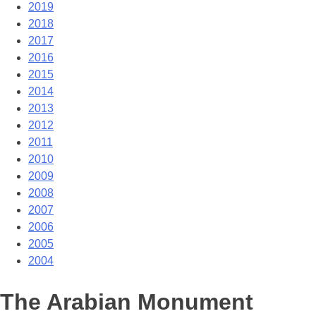
2019
2018
2017
2016
2015
2014
2013
2012
2011
2010
2009
2008
2007
2006
2005
2004
The Arabian Monument