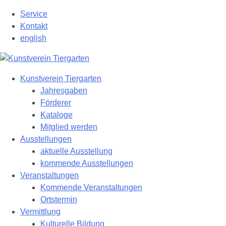
Zum
Service
Hauptinhalt
Kontakt
springen
english
Kunstverein Tiergarten
Jahresgaben
Förderer
Kataloge
Mitglied werden
Ausstellungen
aktuelle Ausstellung
kommende Ausstellungen
Veranstaltungen
Kommende Veranstaltungen
Ortstermin
Vermittlung
Kulturelle Bildung