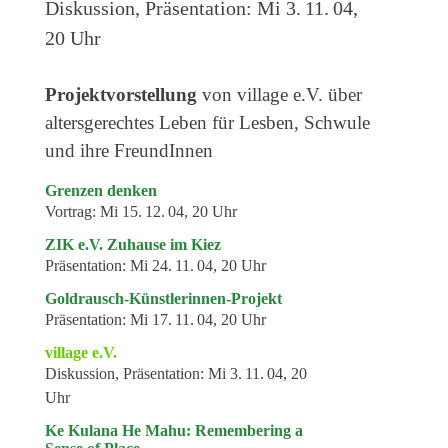
Diskussion, Präsentation:
Mi 3. 11. 04,
Veranstaltungen
20 Uhr
Kommende Veranstaltungen
Ortstermin
Projektvorstellung
von village e.V. über
Vermittlung
altersgerechtes Leben für Lesben, Schwule
und ihre FreundInnen
aktuelle Projekte
Grenzen denken
Anfrage
Vortrag:
Mi 15. 12. 04, 20 Uhr
Archiv
ZIK e.V. Zuhause im Kiez
Präsentation:
Mi 24. 11. 04, 20 Uhr
Archivübersicht
Goldrausch-Künstlerinnen-Projekt
Ausstellungen
Präsentation:
Mi 17. 11. 04, 20 Uhr
Veranstaltungen
village e.V.
Diskussion, Präsentation:
Mi 3. 11. 04, 20
Schlagwörter
Uhr
Künstler*innen
Ke Kulana He Mahu: Remembering a