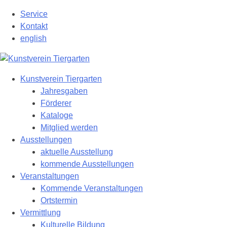
Zum
Service
Hauptinhalt
Kontakt
springen
english
Kunstverein Tiergarten
Jahresgaben
Förderer
Kataloge
Mitglied werden
Ausstellungen
aktuelle Ausstellung
kommende Ausstellungen
Veranstaltungen
Kommende Veranstaltungen
Ortstermin
Vermittlung
Kulturelle Bildung