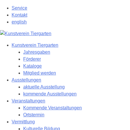
Zum
Service
Hauptinhalt
Kontakt
springen
english
Kunstverein Tiergarten
Jahresgaben
Förderer
Kataloge
Mitglied werden
Ausstellungen
aktuelle Ausstellung
kommende Ausstellungen
Veranstaltungen
Kommende Veranstaltungen
Ortstermin
Vermittlung
Kulturelle Bildung