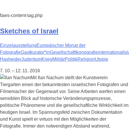
faws-content-tag.php
Sketches of Israel
Einzelausstellung
Europäischer Monat der
Fotografie
Gastkurator*in
Gesellschaft
Ikonografie
international
Is
Hasheider
Judentum
Krieg
Militär
Politik
Religion
Utopie
7. 10. – 12. 11. 2016
Mit Ilan Nachum stellt der Kunstverein
Tiergarten einen der bekanntesten israelischen Fotografen und
Filmemacher der Gegenwart vor. Seine Arbeiten werfen einen
sensiblen Blick auf historische Veränderungsprozesse,
politische Phänomene und die gesellschaftliche Wirklichkeit im
heutigen Israel. Im Spannungsfeld zwischen Dokumentation
und Kunst spielt er virtuos mit den Möglichkeiten der
Fotografie. Immer den notwendigen Abstand wahrend,