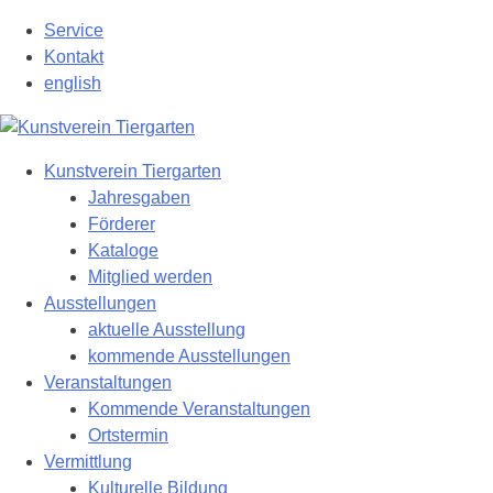
Zum
Service
Hauptinhalt
Kontakt
springen
english
Kunstverein Tiergarten
Jahresgaben
Förderer
Kataloge
Mitglied werden
Ausstellungen
aktuelle Ausstellung
kommende Ausstellungen
Veranstaltungen
Kommende Veranstaltungen
Ortstermin
Vermittlung
Kulturelle Bildung