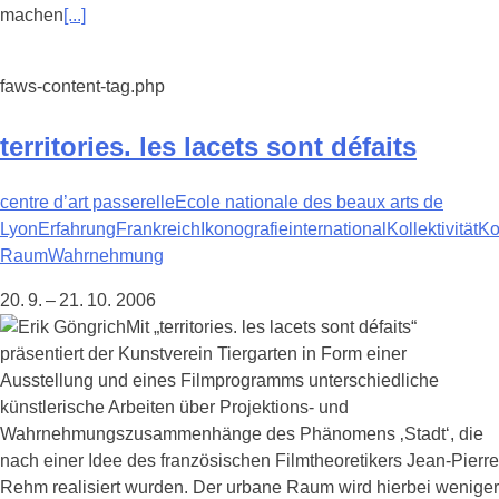
machen
[...]
faws-content-tag.php
territories. les lacets sont défaits
centre d’art passerelle
Ecole nationale des beaux arts de
Lyon
Erfahrung
Frankreich
Ikonografie
international
Kollektivität
Ko
Raum
Wahrnehmung
20. 9. – 21. 10. 2006
Mit „territories. les lacets sont défaits“
präsentiert der Kunstverein Tiergarten in Form einer
Ausstellung und eines Filmprogramms unterschiedliche
künstlerische Arbeiten über Projektions- und
Wahrnehmungszusammenhänge des Phänomens ‚Stadt‘, die
nach einer Idee des französischen Filmtheoretikers Jean-Pierre
Rehm realisiert wurden. Der urbane Raum wird hierbei weniger