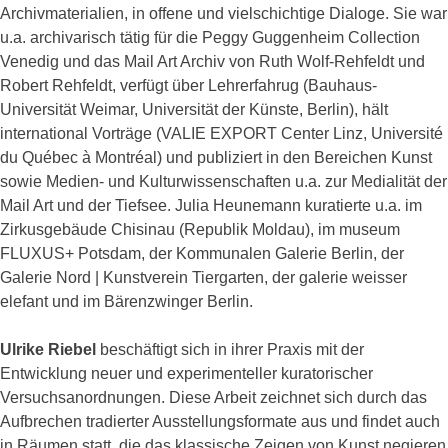
Archivmaterialien, in offene und vielschichtige Dialoge. Sie war
u.a. archivarisch tätig für die Peggy Guggenheim Collection
Venedig und das Mail Art Archiv von Ruth Wolf‐Rehfeldt und
Robert Rehfeldt, verfügt über Lehrerfahrug (Bauhaus-
Universität Weimar, Universität der Künste, Berlin), hält
international Vorträge (VALIE EXPORT Center Linz, Université
du Québec à Montréal) und publiziert in den Bereichen Kunst
sowie Medien- und Kulturwissenschaften u.a. zur Medialität der
Mail Art und der Tiefsee. Julia Heunemann kuratierte u.a. im
Zirkusgebäude Chisinau (Republik Moldau), im museum
FLUXUS+ Potsdam, der Kommunalen Galerie Berlin, der
Galerie Nord | Kunstverein Tiergarten, der galerie weisser
elefant und im Bärenzwinger Berlin.
Ulrike Riebel
beschäftigt sich in ihrer Praxis mit der
Entwicklung neuer und experimenteller kuratorischer
Versuchsanordnungen. Diese Arbeit zeichnet sich durch das
Aufbrechen tradierter Ausstellungsformate aus und findet auch
in Räumen statt, die das klassische Zeigen von Kunst negieren