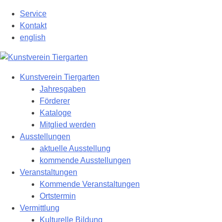
Zum
Service
Hauptinhalt
Kontakt
springen
english
Kunstverein Tiergarten
Jahresgaben
Förderer
Kataloge
Mitglied werden
Ausstellungen
aktuelle Ausstellung
kommende Ausstellungen
Veranstaltungen
Kommende Veranstaltungen
Ortstermin
Vermittlung
Kulturelle Bildung