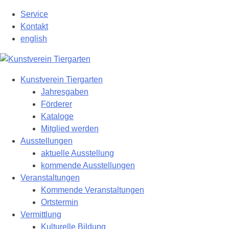
Zum
Service
Hauptinhalt
Kontakt
springen
english
Kunstverein Tiergarten
Jahresgaben
Förderer
Kataloge
Mitglied werden
Ausstellungen
aktuelle Ausstellung
kommende Ausstellungen
Veranstaltungen
Kommende Veranstaltungen
Ortstermin
Vermittlung
Kulturelle Bildung