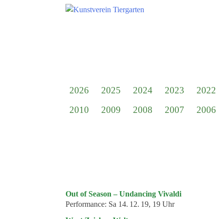
Zum
Hauptinhalt
springen
Suchen
nach:
Startseite
Kunstverein Tiergarten
2026
2025
2024
2023
2022
Förderer
2010
2009
2008
2007
2006
Jahresgaben
Mitglied werden
Ausstellungen
aktuelle Ausstellung
kommende Ausstellungen
Out of Season – Undancing Vivaldi
Veranstaltungen
Performance:
Sa 14. 12. 19, 19 Uhr