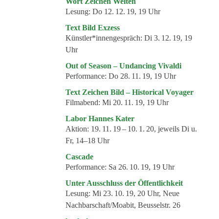
Wort Zeichen Welten
Kommende Veranstaltungen
Lesung:
Do 12. 12. 19, 19 Uhr
Ortstermin
Text Bild Exzess
Künstler*innengespräch:
Di 3. 12. 19, 19
Vermittlung
Uhr
aktuelle Projekte
Out of Season – Undancing Vivaldi
Anfrage
Performance:
Do 28. 11. 19, 19 Uhr
Text Zeichen Bild – Historical Voyager
Archiv
Filmabend:
Mi 20. 11. 19, 19 Uhr
Archivübersicht
Labor Hannes Kater
Aktion:
19. 11. 19 – 10. 1. 20, jeweils Di u.
Ausstellungen
Fr, 14–18 Uhr
Veranstaltungen
Cascade
Schlagwörter
Performance:
Sa 26. 10. 19, 19 Uhr
Künstler*innen
Unter Ausschluss der Öffentlichkeit
Lesung:
Mi 23. 10. 19, 20 Uhr, Neue
Genres
Nachbarschaft/Moabit, Beusselstr. 26