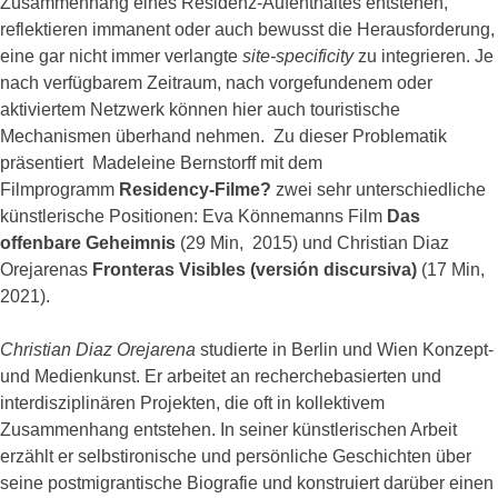
Zusammenhang eines Residenz-Aufenthaltes entstehen,
reflektieren immanent oder auch bewusst die Herausforderung,
eine gar nicht immer verlangte
site-specificity
zu integrieren. Je
nach verfügbarem Zeitraum, nach vorgefundenem oder
aktiviertem Netzwerk können hier auch touristische
Mechanismen überhand nehmen. Zu dieser Problematik
präsentiert Madeleine Bernstorff
mit dem
Filmprogramm
Residency-Filme?
zwei sehr unterschiedliche
künstlerische Positionen: Eva Könnemanns Film
Das
offenbare Geheimnis
(29 Min, 2015) und Christian Diaz
Orejarenas
Fronteras Visibles (versión discursiva)
(17 Min,
2021).
Christian Diaz Orejarena
studierte in Berlin und Wien Konzept-
und Medienkunst. Er arbeitet an recherchebasierten und
interdisziplinären Projekten, die oft in kollektivem
Zusammenhang entstehen. In seiner künstlerischen Arbeit
erzählt er selbstironische und persönliche Geschichten über
seine postmigrantische Biografie und konstruiert darüber einen