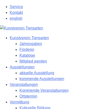
Zum
Service
Hauptinhalt
Kontakt
springen
english
Kunstverein Tiergarten
Jahresgaben
Förderer
Kataloge
Mitglied werden
Ausstellungen
aktuelle Ausstellung
kommende Ausstellungen
Veranstaltungen
Kommende Veranstaltungen
Ortstermin
Vermittlung
Kulturelle Bildung