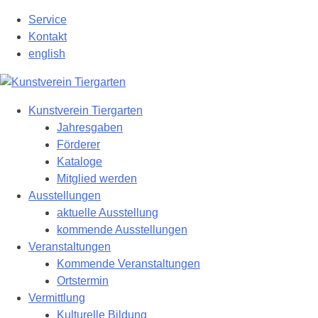
Zum
Service
Hauptinhalt
Kontakt
springen
english
Kunstverein Tiergarten
Jahresgaben
Förderer
Kataloge
Mitglied werden
Ausstellungen
aktuelle Ausstellung
kommende Ausstellungen
Veranstaltungen
Kommende Veranstaltungen
Ortstermin
Vermittlung
Kulturelle Bildung