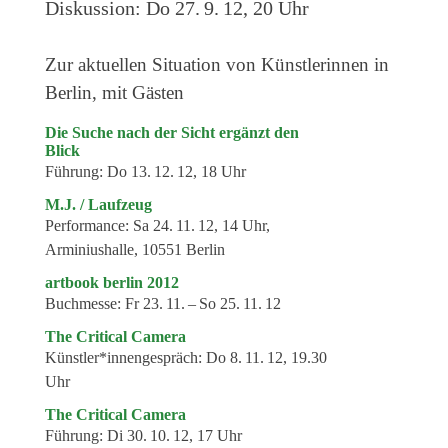
Diskussion:
Do 27. 9. 12, 20 Uhr
Veranstaltungen
Kommende Veranstaltungen
Zur aktuellen Situation von Künstlerinnen in
Ortstermin
Berlin, mit Gästen
Vermittlung
Die Suche nach der Sicht ergänzt den
Blick
aktuelle Projekte
Führung:
Do 13. 12. 12, 18 Uhr
Anfrage
M.J. / Laufzeug
Performance:
Sa 24. 11. 12, 14 Uhr,
Archiv
Arminiushalle, 10551 Berlin
Archivübersicht
artbook berlin 2012
Buchmesse:
Fr 23. 11. – So 25. 11. 12
Ausstellungen
The Critical Camera
Veranstaltungen
Künstler*innengespräch:
Do 8. 11. 12, 19.30
Schlagwörter
Uhr
Künstler*innen
The Critical Camera
Führung:
Di 30. 10. 12, 17 Uhr