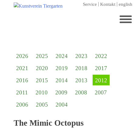
Zum
Service
Kontakt
english
Hauptinhalt
springen
Suchen
nach:
Startseite
2026
2025
2024
2023
2022
Kunstverein Tiergarten
2021
2020
2019
2018
2017
Förderer
2016
2015
2014
2013
2012
Jahresgaben
2011
2010
2009
2008
2007
Mitglied werden
2006
2005
2004
Ausstellungen
aktuelle Ausstellung
The Mimic Octopus
kommende Ausstellungen