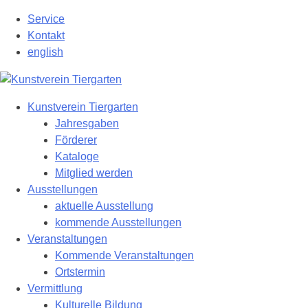
Zum
Service
Hauptinhalt
Kontakt
springen
english
Kunstverein Tiergarten
Jahresgaben
Förderer
Kataloge
Mitglied werden
Ausstellungen
aktuelle Ausstellung
kommende Ausstellungen
Veranstaltungen
Kommende Veranstaltungen
Ortstermin
Vermittlung
Kulturelle Bildung