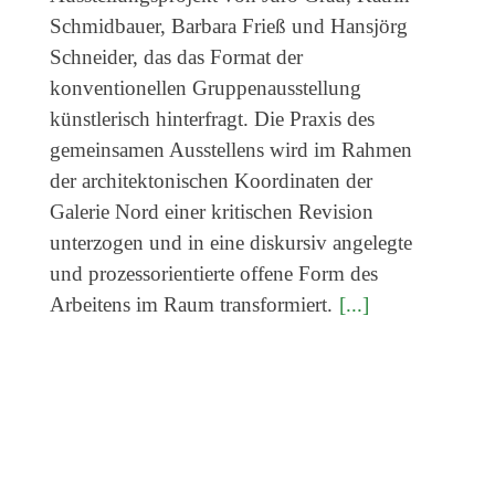
Veranstaltungen
Schmidbauer, Barbara Frieß und Hansjörg
Kommende Veranstaltungen
Schneider, das das Format der
konventionellen Gruppenausstellung
Ortstermin
künstlerisch hinterfragt. Die Praxis des
Vermittlung
gemeinsamen Ausstellens wird im Rahmen
aktuelle Projekte
der architektonischen Koordinaten der
Galerie Nord einer kritischen Revision
Anfrage
unterzogen und in eine diskursiv angelegte
Archiv
und prozessorientierte offene Form des
Archivübersicht
Arbeitens im Raum transformiert.
[...]
Ausstellungen
Veranstaltungen
Schlagwörter
Künstler*innen