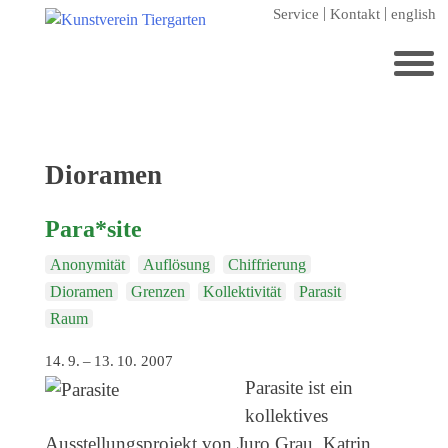
Zum
Service
Kontakt
english
Hauptinhalt
springen
Suchen
nach:
Startseite
Schlagwort:
Dioramen
Kunstverein Tiergarten
Para*site
Förderer
Anonymität
Auflösung
Chiffrierung
Jahresgaben
Dioramen
Grenzen
Kollektivität
Parasit
Mitglied werden
Raum
Ausstellungen
14. 9. – 13. 10. 2007
aktuelle Ausstellung
Parasite ist ein
kollektives
kommende Ausstellungen
Ausstellungsprojekt von Juro Grau, Katrin