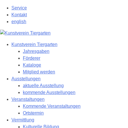
Zum
Service
Hauptinhalt
Kontakt
springen
english
Kunstverein Tiergarten
Jahresgaben
Förderer
Kataloge
Mitglied werden
Ausstellungen
aktuelle Ausstellung
kommende Ausstellungen
Veranstaltungen
Kommende Veranstaltungen
Ortstermin
Vermittlung
Kulturelle Bildung